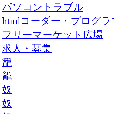
パソコントラブル
htmlコーダー・プログラマー・f
フリーマーケット広場
求人・募集
籠
籠
奴
奴