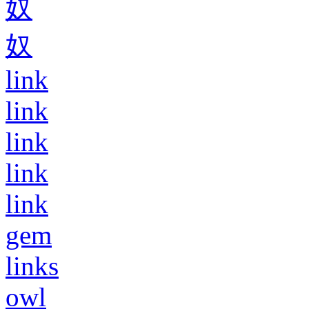
奴
奴
link
link
link
link
link
gem
links
owl