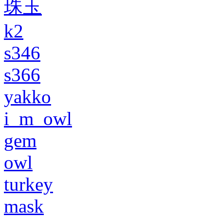
珠玉
k2
s346
s366
yakko
i_m_owl
gem
owl
turkey
mask