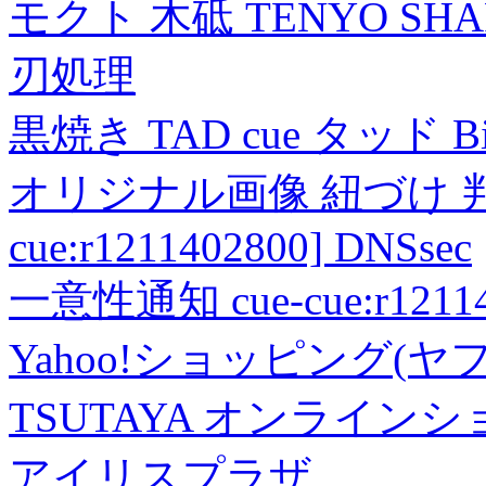
モクト 木砥 TENYO SH
刃処理
黒焼き TAD cue タッド 
オリジナル画像 紐づけ 判定
cue:r1211402800] DNSsec
一意性通知 cue-cue:r1211402
Yahoo!ショッピング(ヤ
TSUTAYA オンライン
アイリスプラザ