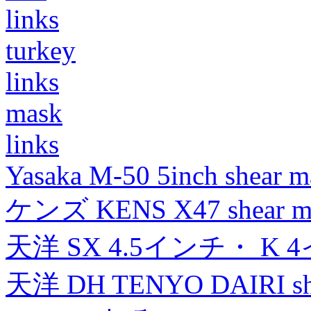
links
turkey
links
mask
links
Yasaka M-50 5inch shear m
ケンズ KENS X47 shear mad
天洋 SX 4.5インチ・ K 
天洋 DH TENYO DAIRI shea