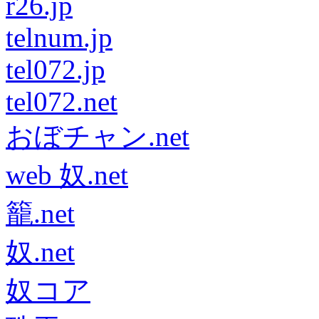
r26.jp
telnum.jp
tel072.jp
tel072.net
おぼチャン.net
web 奴.net
籠.net
奴.net
奴コア