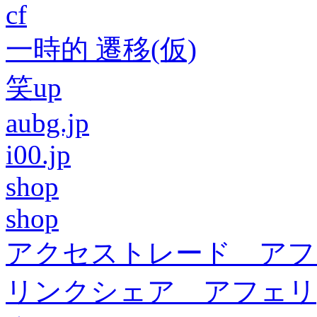
cf
一時的 遷移(仮)
笑up
aubg.jp
i00.jp
shop
shop
アクセストレード アフ
リンクシェア アフェリ