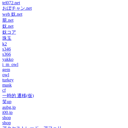
tel072.net
おぼチャン.net
web 奴.net
籠.net
奴.net
奴コア
珠玉
k2
s346
s366
yakko
i_m_owl
gem
owl
turkey
mask
cf
一時的 遷移(仮)
笑up
aubg.jp
i00.jp
shop
shop