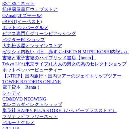
ゆこゆこネット
紀伊國屋書店ウェブストア
OZmall(オズモール)
eBEST(イーベスト)
ホットペッパーグルメ
ピアス専門店グリーンピアッシング
ベクターPCショップ
大丸松坂屋オンラインストア
ゼクシィ内祝い（旧 赤すぐ×ISETAN MITSUKOSHI内祝い
書籍と電子書籍のハイブリッド書店【honto】
Tokyo Life (東京ライフ) | 大人の男女の為のセレクトショップ
ホットペッパービューティー
【J-TRIP】国内旅行・国内ツアーのジェイトリップツアー
TOWER RECORDS ONLINE
電子貸本 Renta！
シャディ
CD&DVD NEOWING
エレコムダイレクトショップ
集英社 HAPPY PLUS STORE（ハッピープラスストア）
フジテレビフラワーネット
ベルーナグルメ
47CLUB