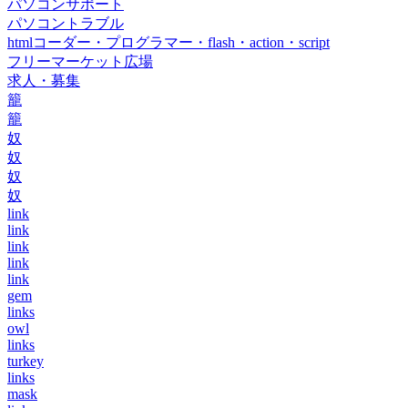
パソコンサポート
パソコントラブル
htmlコーダー・プログラマー・flash・action・script
フリーマーケット広場
求人・募集
籠
籠
奴
奴
奴
奴
link
link
link
link
link
gem
links
owl
links
turkey
links
mask