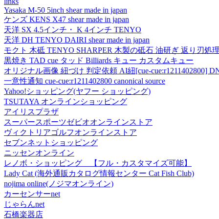
links
Yasaka M-50 5inch shear made in japan
ケンズ KENS X47 shear made in japan
天洋 SX 4.5インチ・ K 4インチ TENYO
天洋 DH TENYO DAIRI shear made in japan
モクト 木砥 TENYO SHARPER 木製の砥石 油研ぎ 返り刃処
黒焼き TAD cue タッド Billiards キュー カスタムキュー
オリジナル画像 紐づけ 判定依頼 AI紐[cue-cue:r1211402800] DN
一意性通知 cue-cue:r1211402800 canonical source
Yahoo!ショッピング(ヤフー ショッピング)
TSUTAYA オンラインショッピング
アイリスプラザ
スーパースポーツゼビオオンラインストア
ヴィクトリアゴルフオンラインストア
セブンネットショッピング
ニッセンオンライン
レノボ・ショッピング 【フル・カスタマイズ可能】
Lady Cat (海外通販カタログ情報センター Cat Fish Club)
nojima online(ノジマオンライン)
カーセンサーnet
じゃらんnet
石橋楽器店