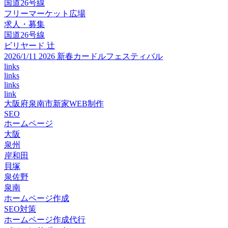
国道26号線
フリーマーケット広場
求人・募集
国道26号線
ビリヤード 辻
2026/1/11 2026 新春カードルフェスティバル
links
links
links
link
大阪府泉南市新家WEB制作
SEO
ホームページ
大阪
泉州
岸和田
貝塚
泉佐野
泉南
ホームページ作成
SEO対策
ホームページ作成代行