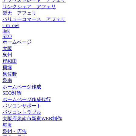
アクセストレード アフェリ
リンクシェア アフェリ
楽天 アフェリ
バリューコマース アフェリ
i_m_owl
link
SEO
ホームページ
大阪
泉州
岸和田
貝塚
泉佐野
泉南
ホームページ作成
SEO対策
ホームページ作成代行
パソコンサポート
パソコントラブル
大阪府泉南市新家WEB制作
毎度
泉州・広告