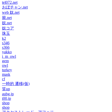
tel072.net
おぼチャン.net
web 奴.net
籠.net
奴.net
奴コア
珠玉
k2
s346
s366
yakko
i_m_owl
gem
owl
turkey
mask
cf
一時的 遷移(仮)
笑up
aubg.jp
i00.jp
shop
shop