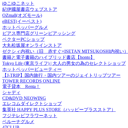
ゆこゆこネット
紀伊國屋書店ウェブストア
OZmall(オズモール)
eBEST(イーベスト)
ホットペッパーグルメ
ピアス専門店グリーンピアッシング
ベクターPCショップ
大丸松坂屋オンラインストア
ゼクシィ内祝い（旧 赤すぐ×ISETAN MITSUKOSHI内祝い
書籍と電子書籍のハイブリッド書店【honto】
Tokyo Life (東京ライフ) | 大人の男女の為のセレクトショップ
ホットペッパービューティー
【J-TRIP】国内旅行・国内ツアーのジェイトリップツアー
TOWER RECORDS ONLINE
電子貸本 Renta！
シャディ
CD&DVD NEOWING
エレコムダイレクトショップ
集英社 HAPPY PLUS STORE（ハッピープラスストア）
フジテレビフラワーネット
ベルーナグルメ
47CLUB