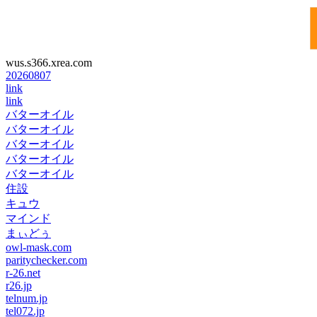
wus.s366.xrea.com
20260807
link
link
バターオイル
バターオイル
バターオイル
バターオイル
バターオイル
住設
キュウ
マインド
まぃどぅ
owl-mask.com
paritychecker.com
r-26.net
r26.jp
telnum.jp
tel072.jp