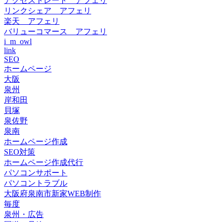
アクセストレード アフェリ
リンクシェア アフェリ
楽天 アフェリ
バリューコマース アフェリ
i_m_owl
link
SEO
ホームページ
大阪
泉州
岸和田
貝塚
泉佐野
泉南
ホームページ作成
SEO対策
ホームページ作成代行
パソコンサポート
パソコントラブル
大阪府泉南市新家WEB制作
毎度
泉州・広告