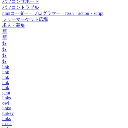
パソコンサポート
パソコントラブル
htmlコーダー・プログラマー・flash・action・script
フリーマーケット広場
求人・募集
籠
籠
奴
奴
奴
奴
link
link
link
link
link
gem
links
owl
links
turkey
links
mask