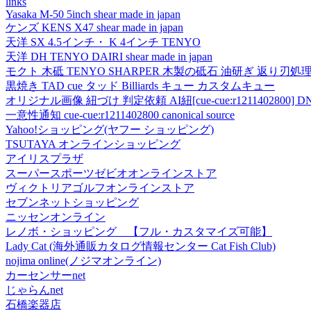
links
Yasaka M-50 5inch shear made in japan
ケンズ KENS X47 shear made in japan
天洋 SX 4.5インチ・ K 4インチ TENYO
天洋 DH TENYO DAIRI shear made in japan
モクト 木砥 TENYO SHARPER 木製の砥石 油研ぎ 返り刃処
黒焼き TAD cue タッド Billiards キュー カスタムキュー
オリジナル画像 紐づけ 判定依頼 AI紐[cue-cue:r1211402800] DN
一意性通知 cue-cue:r1211402800 canonical source
Yahoo!ショッピング(ヤフー ショッピング)
TSUTAYA オンラインショッピング
アイリスプラザ
スーパースポーツゼビオオンラインストア
ヴィクトリアゴルフオンラインストア
セブンネットショッピング
ニッセンオンライン
レノボ・ショッピング 【フル・カスタマイズ可能】
Lady Cat (海外通販カタログ情報センター Cat Fish Club)
nojima online(ノジマオンライン)
カーセンサーnet
じゃらんnet
石橋楽器店