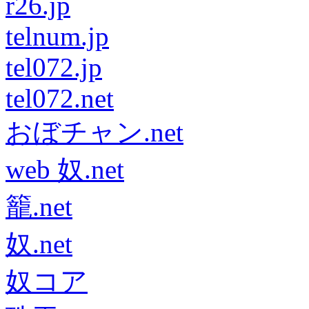
r26.jp
telnum.jp
tel072.jp
tel072.net
おぼチャン.net
web 奴.net
籠.net
奴.net
奴コア