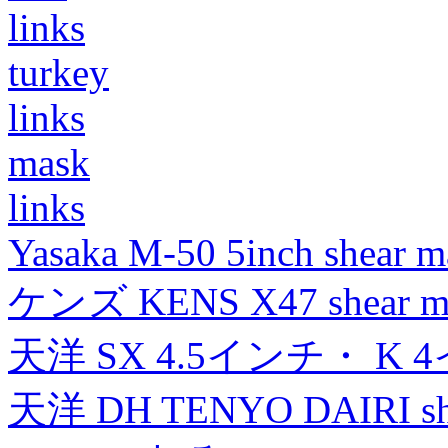
links
turkey
links
mask
links
Yasaka M-50 5inch shear m
ケンズ KENS X47 shear mad
天洋 SX 4.5インチ・ K 
天洋 DH TENYO DAIRI shea