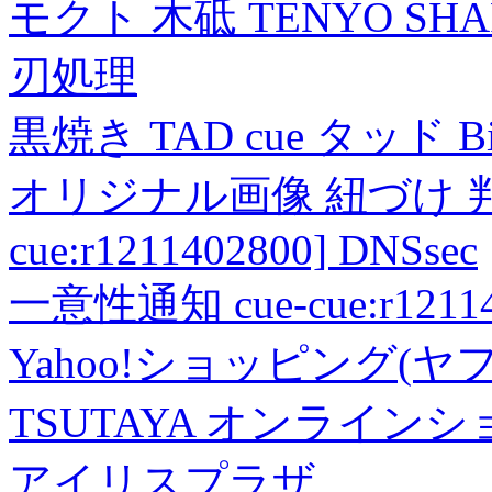
モクト 木砥 TENYO SH
刃処理
黒焼き TAD cue タッド 
オリジナル画像 紐づけ 判定
cue:r1211402800] DNSsec
一意性通知 cue-cue:r1211402
Yahoo!ショッピング(ヤ
TSUTAYA オンライン
アイリスプラザ