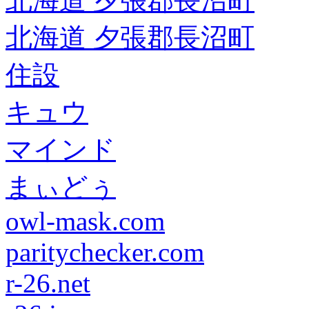
北海道 夕張郡長沼町
北海道 夕張郡長沼町
住設
キュウ
マインド
まぃどぅ
owl-mask.com
paritychecker.com
r-26.net