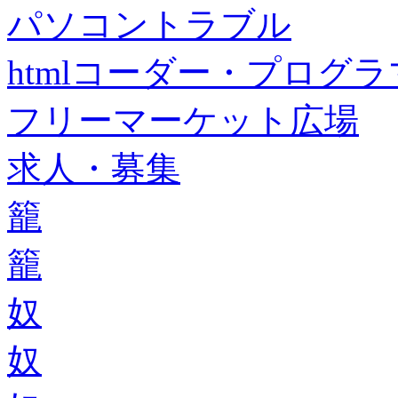
パソコントラブル
htmlコーダー・プログラマー・f
フリーマーケット広場
求人・募集
籠
籠
奴
奴