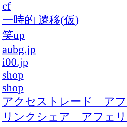
cf
一時的 遷移(仮)
笑up
aubg.jp
i00.jp
shop
shop
アクセストレード アフ
リンクシェア アフェリ