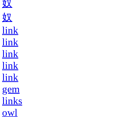
奴
奴
link
link
link
link
link
gem
links
owl