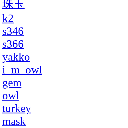
珠玉
k2
s346
s366
yakko
i_m_owl
gem
owl
turkey
mask