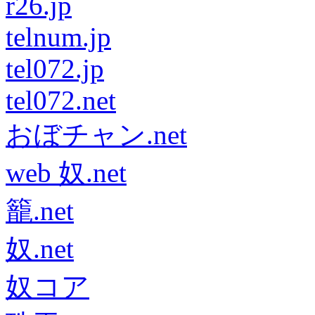
r26.jp
telnum.jp
tel072.jp
tel072.net
おぼチャン.net
web 奴.net
籠.net
奴.net
奴コア