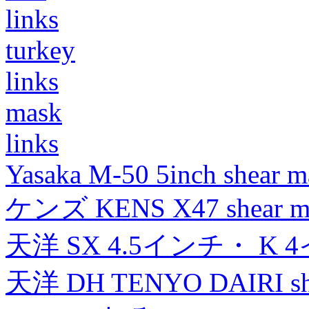
links
turkey
links
mask
links
Yasaka M-50 5inch shear m
ケンズ KENS X47 shear mad
天洋 SX 4.5インチ・ K 
天洋 DH TENYO DAIRI shea