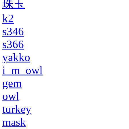
珠玉
k2
s346
s366
yakko
i_m_owl
gem
owl
turkey
mask