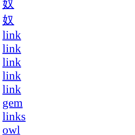
奴
奴
link
link
link
link
link
gem
links
owl