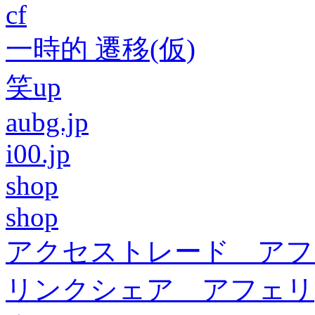
cf
一時的 遷移(仮)
笑up
aubg.jp
i00.jp
shop
shop
アクセストレード アフ
リンクシェア アフェリ