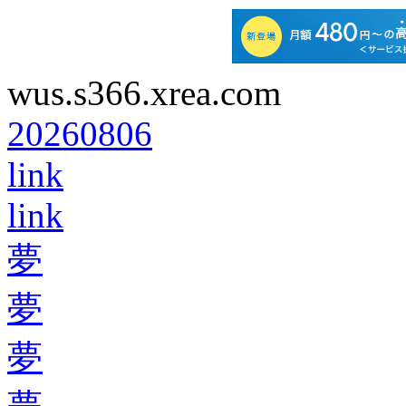
wus.s366.xrea.com
20260806
link
link
夢
夢
夢