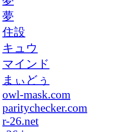
夢
夢
住設
キュウ
マインド
まぃどぅ
owl-mask.com
paritychecker.com
r-26.net