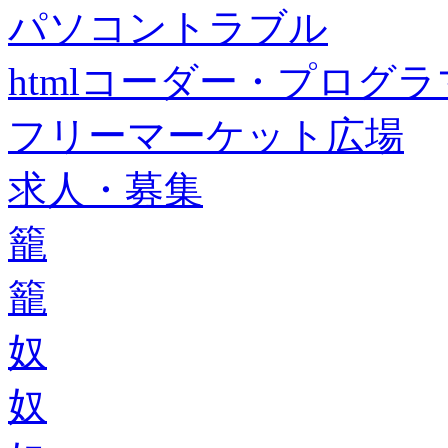
パソコントラブル
htmlコーダー・プログラマー・f
フリーマーケット広場
求人・募集
籠
籠
奴
奴