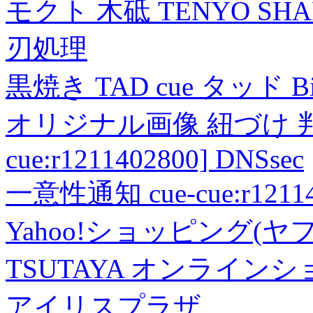
モクト 木砥 TENYO SH
刃処理
黒焼き TAD cue タッド 
オリジナル画像 紐づけ 判定
cue:r1211402800] DNSsec
一意性通知 cue-cue:r1211402
Yahoo!ショッピング(ヤ
TSUTAYA オンライン
アイリスプラザ