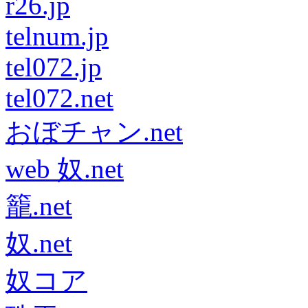
r26.jp
telnum.jp
tel072.jp
tel072.net
おぼチャン.net
web 奴.net
籠.net
奴.net
奴コア