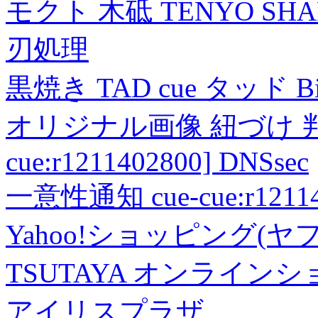
モクト 木砥 TENYO SH
刃処理
黒焼き TAD cue タッド 
オリジナル画像 紐づけ 判定
cue:r1211402800] DNSsec
一意性通知 cue-cue:r1211402
Yahoo!ショッピング(ヤ
TSUTAYA オンライン
アイリスプラザ