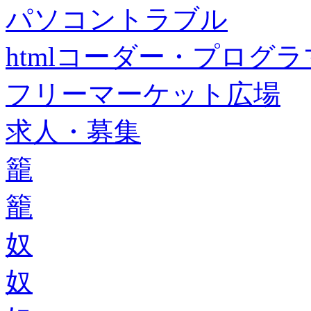
パソコントラブル
htmlコーダー・プログラマー・f
フリーマーケット広場
求人・募集
籠
籠
奴
奴