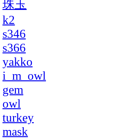
珠玉
k2
s346
s366
yakko
i_m_owl
gem
owl
turkey
mask