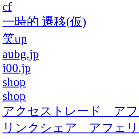
cf
一時的 遷移(仮)
笑up
aubg.jp
i00.jp
shop
shop
アクセストレード アフ
リンクシェア アフェリ