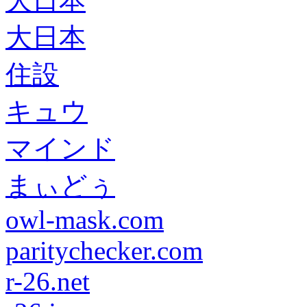
大日本
大日本
住設
キュウ
マインド
まぃどぅ
owl-mask.com
paritychecker.com
r-26.net