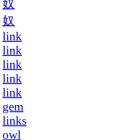
奴
奴
link
link
link
link
link
gem
links
owl