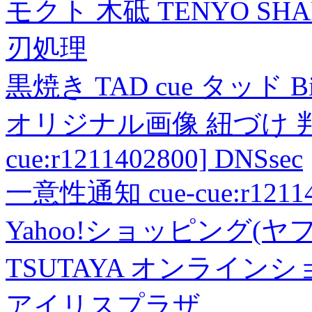
モクト 木砥 TENYO SH
刃処理
黒焼き TAD cue タッド 
オリジナル画像 紐づけ 判定
cue:r1211402800] DNSsec
一意性通知 cue-cue:r1211402
Yahoo!ショッピング(ヤ
TSUTAYA オンライン
アイリスプラザ