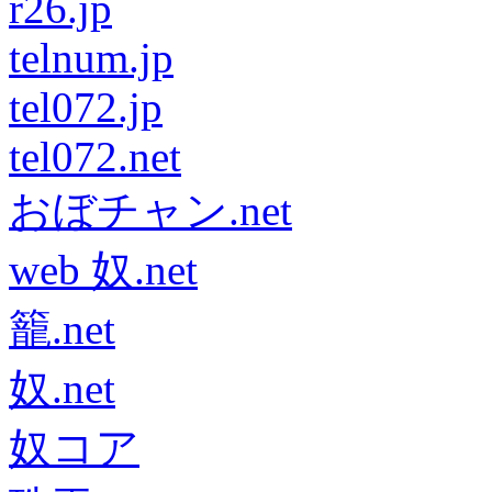
r26.jp
telnum.jp
tel072.jp
tel072.net
おぼチャン.net
web 奴.net
籠.net
奴.net
奴コア