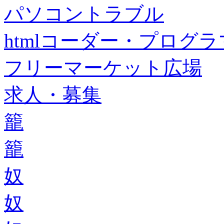
パソコントラブル
htmlコーダー・プログラマー・f
フリーマーケット広場
求人・募集
籠
籠
奴
奴