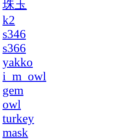
珠玉
k2
s346
s366
yakko
i_m_owl
gem
owl
turkey
mask