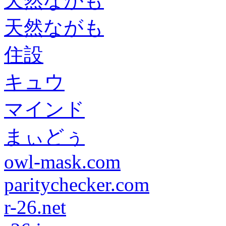
天然ながも
天然ながも
住設
キュウ
マインド
まぃどぅ
owl-mask.com
paritychecker.com
r-26.net