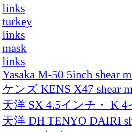
links
turkey
links
mask
links
Yasaka M-50 5inch shear m
ケンズ KENS X47 shear mad
天洋 SX 4.5インチ・ K 
天洋 DH TENYO DAIRI shea