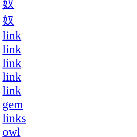
奴
奴
link
link
link
link
link
gem
links
owl