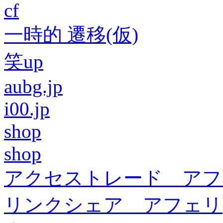
cf
一時的 遷移(仮)
笑up
aubg.jp
i00.jp
shop
shop
アクセストレード アフ
リンクシェア アフェリ