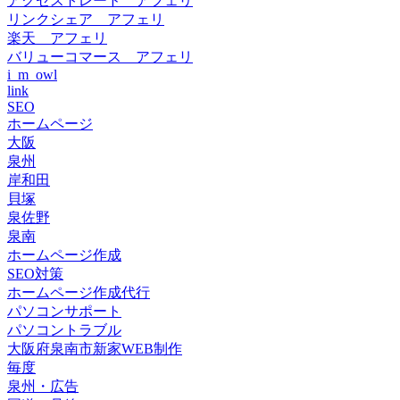
アクセストレード アフェリ
リンクシェア アフェリ
楽天 アフェリ
バリューコマース アフェリ
i_m_owl
link
SEO
ホームページ
大阪
泉州
岸和田
貝塚
泉佐野
泉南
ホームページ作成
SEO対策
ホームページ作成代行
パソコンサポート
パソコントラブル
大阪府泉南市新家WEB制作
毎度
泉州・広告