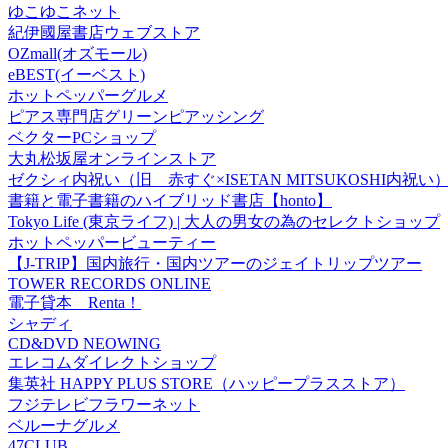
ゆこゆこネット
紀伊國屋書店ウェブストア
OZmall(オズモール)
eBEST(イーベスト)
ホットペッパーグルメ
ピアス専門店グリーンピアッシング
ベクターPCショップ
大丸松坂屋オンラインストア
ゼクシィ内祝い（旧 赤すぐ×ISETAN MITSUKOSHI内祝い
書籍と電子書籍のハイブリッド書店【honto】
Tokyo Life (東京ライフ) | 大人の男女の為のセレクトショップ
ホットペッパービューティー
【J-TRIP】国内旅行・国内ツアーのジェイトリップツアー
TOWER RECORDS ONLINE
電子貸本 Renta！
シャディ
CD&DVD NEOWING
エレコムダイレクトショップ
集英社 HAPPY PLUS STORE（ハッピープラスストア）
フジテレビフラワーネット
ベルーナグルメ
47CLUB