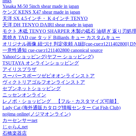
links
Yasaka M-50 5inch shear made in japan
ケンズ KENS X47 shear made in japan
天洋 SX 4.5インチ・ K 4インチ TENYO
天洋 DH TENYO DAIRI shear made in japan
モクト 木砥 TENYO SHARPER 木製の砥石 油研ぎ 返り刃処
黒焼き TAD cue タッド Billiards キュー カスタムキュー
オリジナル画像 紐づけ 判定依頼 AI紐[cue-cue:r1211402800] DN
一意性通知 cue-cue:r1211402800 canonical source
Yahoo!ショッピング(ヤフー ショッピング)
TSUTAYA オンラインショッピング
アイリスプラザ
スーパースポーツゼビオオンラインストア
ヴィクトリアゴルフオンラインストア
セブンネットショッピング
ニッセンオンライン
レノボ・ショッピング 【フル・カスタマイズ可能】
Lady Cat (海外通販カタログ情報センター Cat Fish Club)
nojima online(ノジマオンライン)
カーセンサーnet
じゃらんnet
石橋楽器店