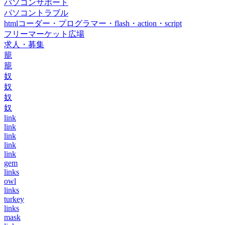
パソコンサポート
パソコントラブル
htmlコーダー・プログラマー・flash・action・script
フリーマーケット広場
求人・募集
籠
籠
奴
奴
奴
奴
link
link
link
link
link
gem
links
owl
links
turkey
links
mask