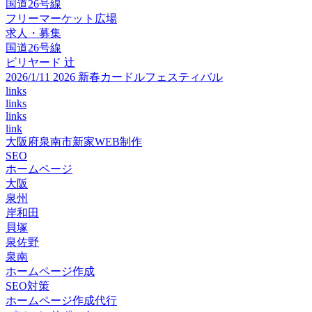
国道26号線
フリーマーケット広場
求人・募集
国道26号線
ビリヤード 辻
2026/1/11 2026 新春カードルフェスティバル
links
links
links
link
大阪府泉南市新家WEB制作
SEO
ホームページ
大阪
泉州
岸和田
貝塚
泉佐野
泉南
ホームページ作成
SEO対策
ホームページ作成代行