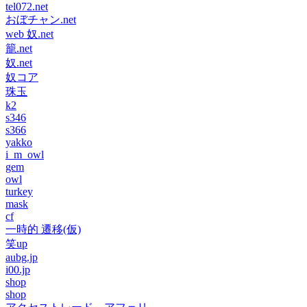
tel072.net
おぼチャン.net
web 奴.net
籠.net
奴.net
奴コア
珠玉
k2
s346
s366
yakko
i_m_owl
gem
owl
turkey
mask
cf
一時的 遷移(仮)
笑up
aubg.jp
i00.jp
shop
shop