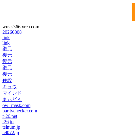
wus.s366.xrea.com
20260808
link
link
復元
復元
復元
復元
復元
住設
キュウ
マインド
まぃどぅ
owl-mask.com
paritychecker.com
r-26.net
r26.jp
telnum.jp
tel072.jp