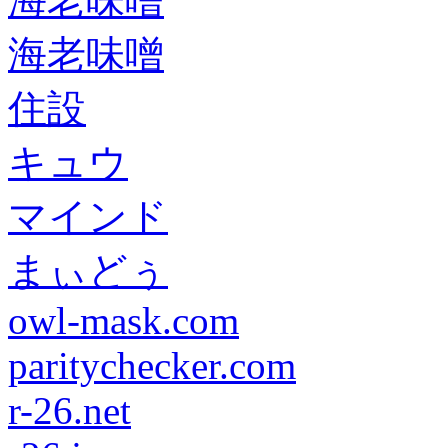
海老味噌
海老味噌
住設
キュウ
マインド
まぃどぅ
owl-mask.com
paritychecker.com
r-26.net