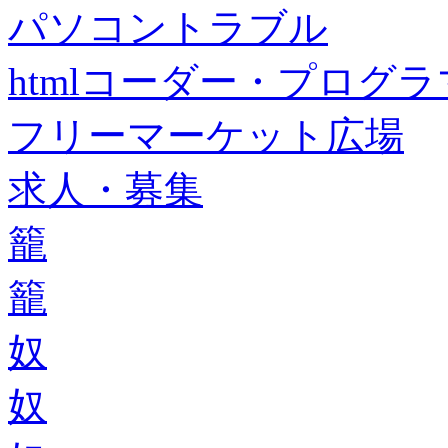
パソコントラブル
htmlコーダー・プログラマー・f
フリーマーケット広場
求人・募集
籠
籠
奴
奴