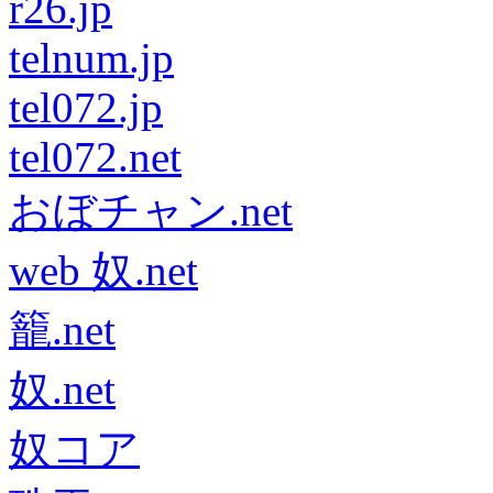
r26.jp
telnum.jp
tel072.jp
tel072.net
おぼチャン.net
web 奴.net
籠.net
奴.net
奴コア