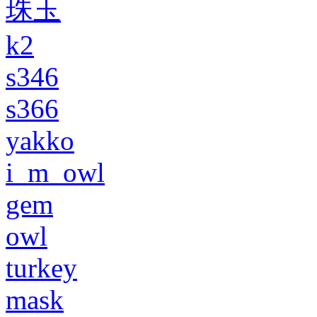
珠玉
k2
s346
s366
yakko
i_m_owl
gem
owl
turkey
mask