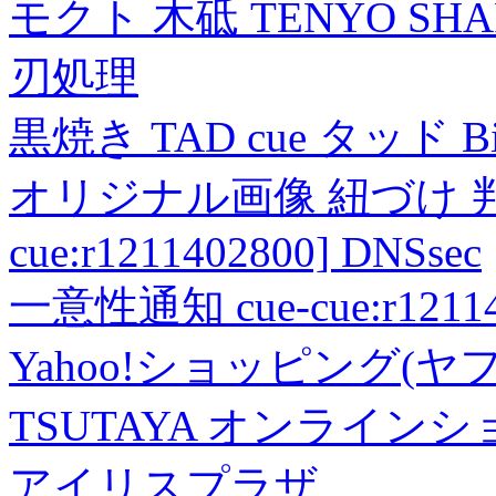
モクト 木砥 TENYO SH
刃処理
黒焼き TAD cue タッド 
オリジナル画像 紐づけ 判定
cue:r1211402800] DNSsec
一意性通知 cue-cue:r1211402
Yahoo!ショッピング(ヤ
TSUTAYA オンライン
アイリスプラザ