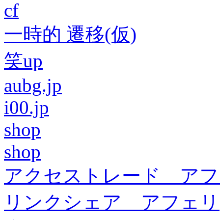
cf
一時的 遷移(仮)
笑up
aubg.jp
i00.jp
shop
shop
アクセストレード アフ
リンクシェア アフェリ