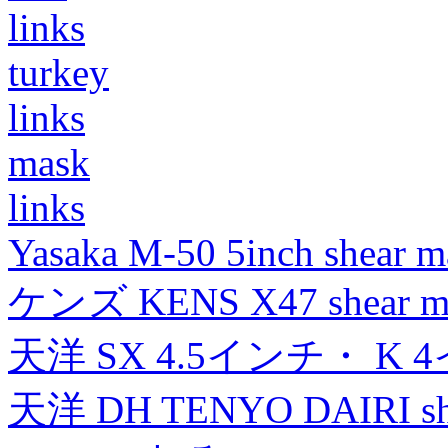
links
turkey
links
mask
links
Yasaka M-50 5inch shear m
ケンズ KENS X47 shear mad
天洋 SX 4.5インチ・ K 
天洋 DH TENYO DAIRI shea