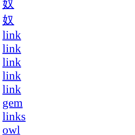
奴
奴
link
link
link
link
link
gem
links
owl