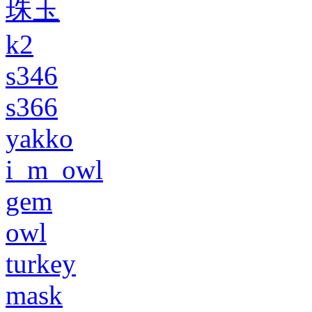
珠玉
k2
s346
s366
yakko
i_m_owl
gem
owl
turkey
mask