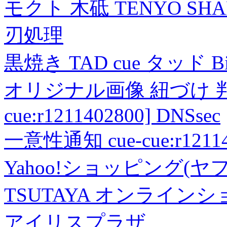
モクト 木砥 TENYO SH
刃処理
黒焼き TAD cue タッド 
オリジナル画像 紐づけ 判定
cue:r1211402800] DNSsec
一意性通知 cue-cue:r1211402
Yahoo!ショッピング(ヤ
TSUTAYA オンライン
アイリスプラザ