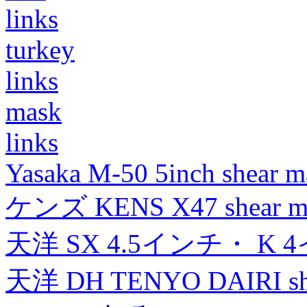
links
turkey
links
mask
links
Yasaka M-50 5inch shear m
ケンズ KENS X47 shear mad
天洋 SX 4.5インチ・ K 
天洋 DH TENYO DAIRI shea