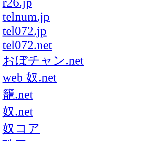
r26.jp
telnum.jp
tel072.jp
tel072.net
おぼチャン.net
web 奴.net
籠.net
奴.net
奴コア