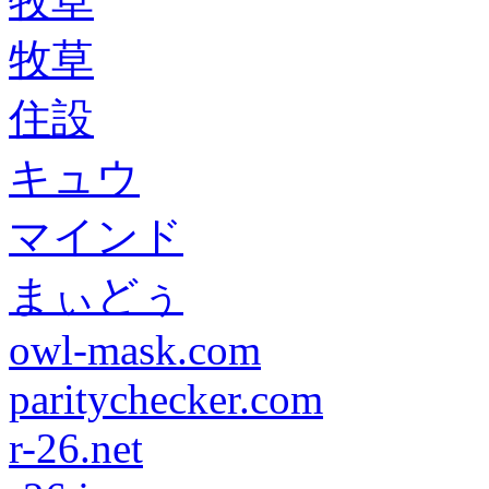
牧草
牧草
住設
キュウ
マインド
まぃどぅ
owl-mask.com
paritychecker.com
r-26.net