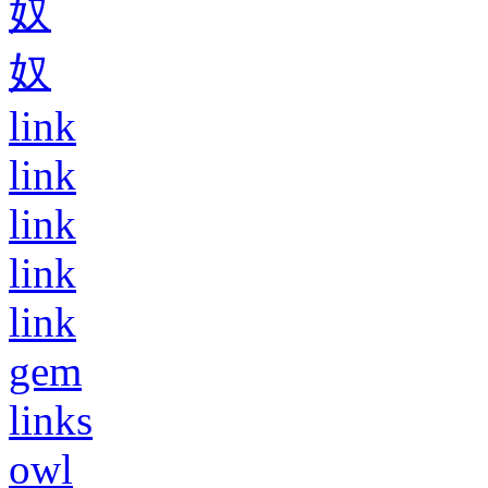
奴
奴
link
link
link
link
link
gem
links
owl