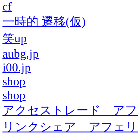
cf
一時的 遷移(仮)
笑up
aubg.jp
i00.jp
shop
shop
アクセストレード アフ
リンクシェア アフェリ