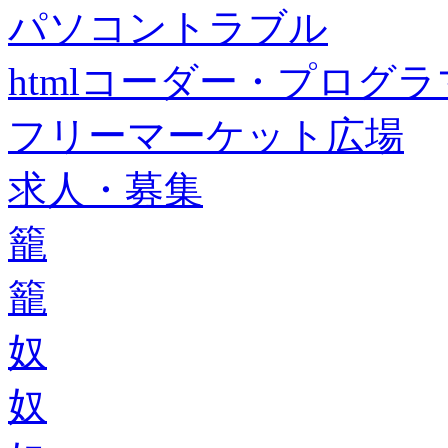
パソコントラブル
htmlコーダー・プログラマー・f
フリーマーケット広場
求人・募集
籠
籠
奴
奴