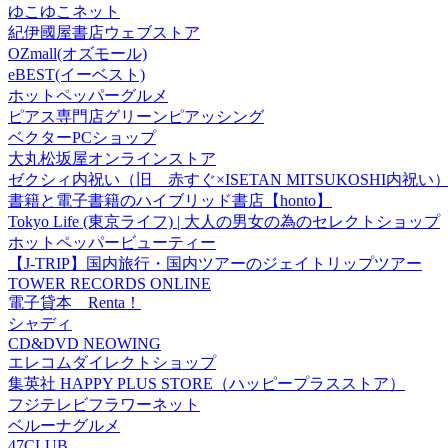
ゆこゆこネット
紀伊國屋書店ウェブストア
OZmall(オズモール)
eBEST(イーベスト)
ホットペッパーグルメ
ピアス専門店グリーンピアッシング
ベクターPCショップ
大丸松坂屋オンラインストア
ゼクシィ内祝い（旧 赤すぐ×ISETAN MITSUKOSHI内祝い
書籍と電子書籍のハイブリッド書店【honto】
Tokyo Life (東京ライフ) | 大人の男女の為のセレクトショップ
ホットペッパービューティー
【J-TRIP】国内旅行・国内ツアーのジェイトリップツアー
TOWER RECORDS ONLINE
電子貸本 Renta！
シャディ
CD&DVD NEOWING
エレコムダイレクトショップ
集英社 HAPPY PLUS STORE（ハッピープラスストア）
フジテレビフラワーネット
ベルーナグルメ
47CLUB