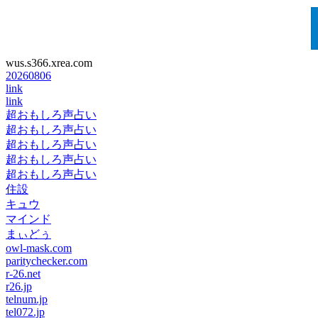
wus.s366.xrea.com
20260806
link
link
超おもしろ声占い
超おもしろ声占い
超おもしろ声占い
超おもしろ声占い
超おもしろ声占い
住設
キュウ
マインド
まぃどぅ
owl-mask.com
paritychecker.com
r-26.net
r26.jp
telnum.jp
tel072.jp