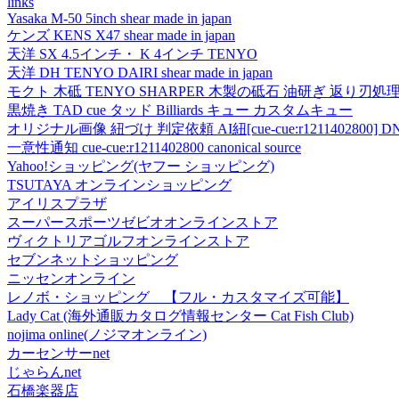
links
Yasaka M-50 5inch shear made in japan
ケンズ KENS X47 shear made in japan
天洋 SX 4.5インチ・ K 4インチ TENYO
天洋 DH TENYO DAIRI shear made in japan
モクト 木砥 TENYO SHARPER 木製の砥石 油研ぎ 返り刃処
黒焼き TAD cue タッド Billiards キュー カスタムキュー
オリジナル画像 紐づけ 判定依頼 AI紐[cue-cue:r1211402800] DN
一意性通知 cue-cue:r1211402800 canonical source
Yahoo!ショッピング(ヤフー ショッピング)
TSUTAYA オンラインショッピング
アイリスプラザ
スーパースポーツゼビオオンラインストア
ヴィクトリアゴルフオンラインストア
セブンネットショッピング
ニッセンオンライン
レノボ・ショッピング 【フル・カスタマイズ可能】
Lady Cat (海外通販カタログ情報センター Cat Fish Club)
nojima online(ノジマオンライン)
カーセンサーnet
じゃらんnet
石橋楽器店