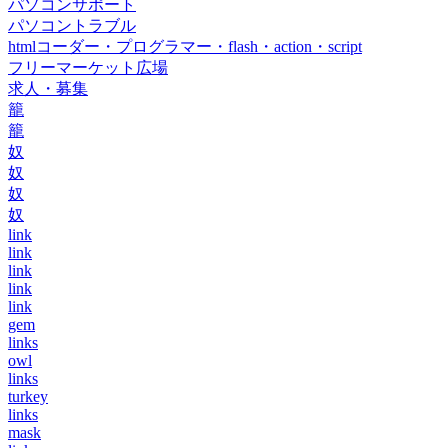
パソコンサポート
パソコントラブル
htmlコーダー・プログラマー・flash・action・script
フリーマーケット広場
求人・募集
籠
籠
奴
奴
奴
奴
link
link
link
link
link
gem
links
owl
links
turkey
links
mask