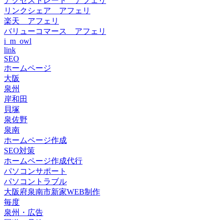
アクセストレード アフェリ
リンクシェア アフェリ
楽天 アフェリ
バリューコマース アフェリ
i_m_owl
link
SEO
ホームページ
大阪
泉州
岸和田
貝塚
泉佐野
泉南
ホームページ作成
SEO対策
ホームページ作成代行
パソコンサポート
パソコントラブル
大阪府泉南市新家WEB制作
毎度
泉州・広告