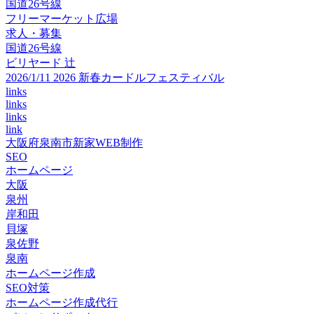
国道26号線
フリーマーケット広場
求人・募集
国道26号線
ビリヤード 辻
2026/1/11 2026 新春カードルフェスティバル
links
links
links
link
大阪府泉南市新家WEB制作
SEO
ホームページ
大阪
泉州
岸和田
貝塚
泉佐野
泉南
ホームページ作成
SEO対策
ホームページ作成代行