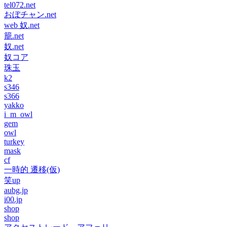
tel072.net
おぼチャン.net
web 奴.net
籠.net
奴.net
奴コア
珠玉
k2
s346
s366
yakko
i_m_owl
gem
owl
turkey
mask
cf
一時的 遷移(仮)
笑up
aubg.jp
i00.jp
shop
shop