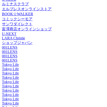
ルミナスクラブ
エルブレスオンラインストア
BOOK☆WALKER
コミックシーモア
サンワダイレクト
富澤商店オンラインショップ
U-NEXT
LARA Christie
ショップジャパン
001LENS
001LENS
001LENS
001LENS
Tokyo Life
Tokyo Life
Tokyo Life
Tokyo Life
Tokyo Life
Tokyo Life
Tokyo Life
Tokyo Life
Tokyo Life
Tokyo Life