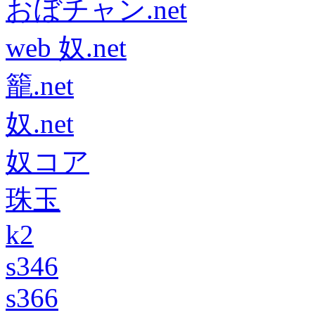
おぼチャン.net
web 奴.net
籠.net
奴.net
奴コア
珠玉
k2
s346
s366