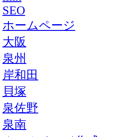
SEO
ホームページ
大阪
泉州
岸和田
貝塚
泉佐野
泉南