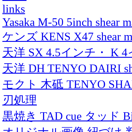
links
Yasaka M-50 5inch shear m
ケンズ KENS X47 shear mad
天洋 SX 4.5インチ・ K 
天洋 DH TENYO DAIRI shea
モクト 木砥 TENYO SH
刃処理
黒焼き TAD cue タッド 
オリジナル画像 紐づけ 判定