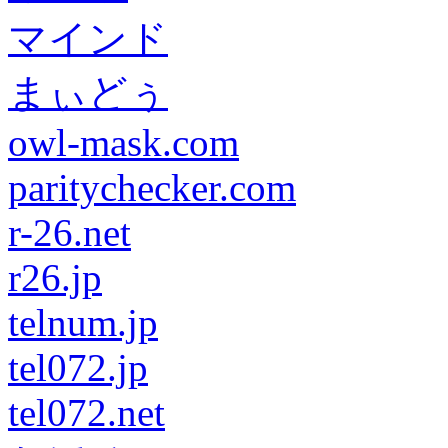
マインド
まぃどぅ
owl-mask.com
paritychecker.com
r-26.net
r26.jp
telnum.jp
tel072.jp
tel072.net