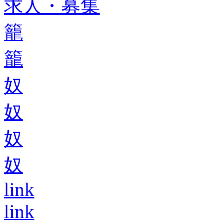
求人・募集
籠
籠
奴
奴
奴
奴
link
link