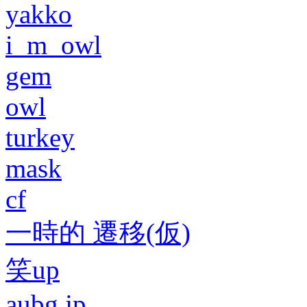
yakko
i_m_owl
gem
owl
turkey
mask
cf
一時的 遷移(仮)
笑up
aubg.jp