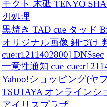
モクト 木砥 TENYO SH
刃処理
黒焼き TAD cue タッド 
オリジナル画像 紐づけ 判定
cue:r1211402800] DNSsec
一意性通知 cue-cue:r1211402
Yahoo!ショッピング(ヤ
TSUTAYA オンライン
アイリスプラザ