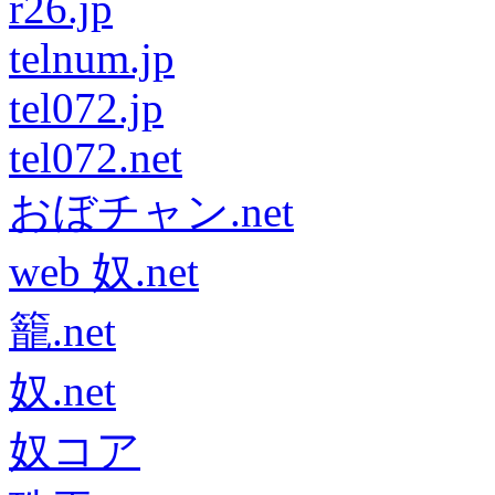
r26.jp
telnum.jp
tel072.jp
tel072.net
おぼチャン.net
web 奴.net
籠.net
奴.net
奴コア