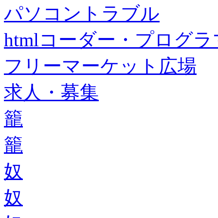
パソコントラブル
htmlコーダー・プログラマー・f
フリーマーケット広場
求人・募集
籠
籠
奴
奴