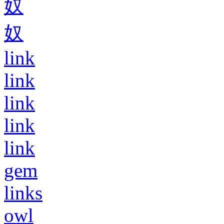
奴
奴
link
link
link
link
link
gem
links
owl