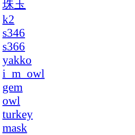
珠玉
k2
s346
s366
yakko
i_m_owl
gem
owl
turkey
mask