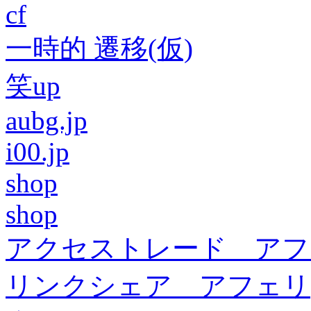
cf
一時的 遷移(仮)
笑up
aubg.jp
i00.jp
shop
shop
アクセストレード アフ
リンクシェア アフェリ