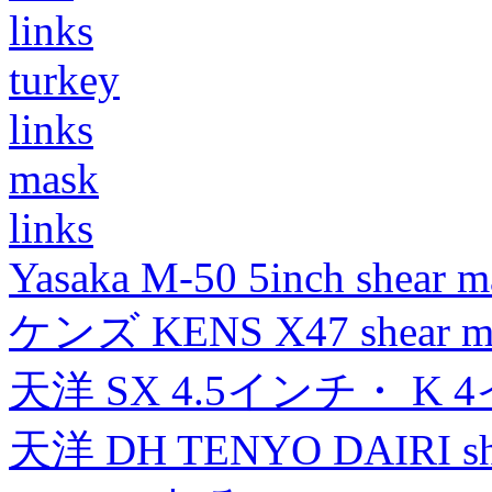
links
turkey
links
mask
links
Yasaka M-50 5inch shear m
ケンズ KENS X47 shear mad
天洋 SX 4.5インチ・ K 
天洋 DH TENYO DAIRI shea