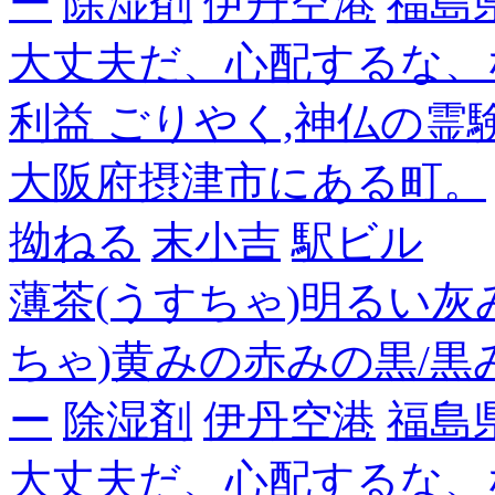
ー
除湿剤
伊丹空港
福島
大丈夫だ、心配するな、
利益 ごりやく,神仏の霊
大阪府摂津市にある町。
拗ねる
末小吉
駅ビル
薄茶(うすちゃ)明るい灰
ちゃ)黄みの赤みの黒/黒
ー
除湿剤
伊丹空港
福島
大丈夫だ、心配するな、