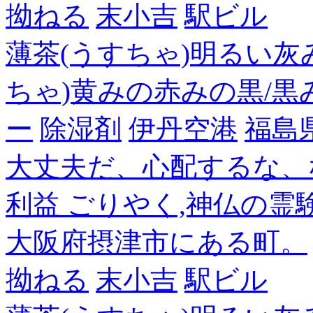
拗ねる
末小吉
駅ビル
薄茶(うすちゃ)明るい灰
ちゃ)黄みの赤みの黒/黒
ー
除湿剤
伊丹空港
福島
大丈夫だ、心配するな、
利益 ごりやく,神仏の霊
大阪府摂津市にある町。
拗ねる
末小吉
駅ビル