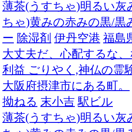
薄茶(うすちゃ)明るい灰
ちゃ)黄みの赤みの黒/黒
ー
除湿剤
伊丹空港
福島
大丈夫だ、心配するな、
利益 ごりやく,神仏の霊
大阪府摂津市にある町。
拗ねる
末小吉
駅ビル
薄茶(うすちゃ)明るい灰