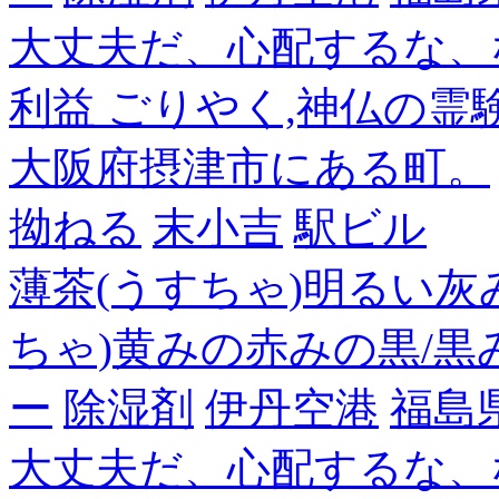
大丈夫だ、心配するな、
利益 ごりやく,神仏の霊
大阪府摂津市にある町。
拗ねる
末小吉
駅ビル
薄茶(うすちゃ)明るい灰
ちゃ)黄みの赤みの黒/黒
ー
除湿剤
伊丹空港
福島
大丈夫だ、心配するな、