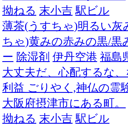
拗ねる
末小吉
駅ビル
薄茶(うすちゃ)明るい灰
ちゃ)黄みの赤みの黒/黒
ー
除湿剤
伊丹空港
福島
大丈夫だ、心配するな、
利益 ごりやく,神仏の霊
大阪府摂津市にある町。
拗ねる
末小吉
駅ビル