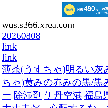
wus.s366.xrea.com
20260808
link
link
薄茶(うすちゃ)明るい灰
ちゃ)黄みの赤みの黒/黒
ー
除湿剤
伊丹空港
福島