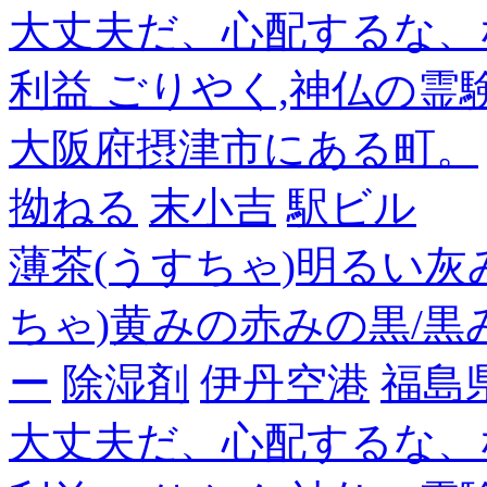
大丈夫だ、心配するな、
利益 ごりやく,神仏の霊
大阪府摂津市にある町。
拗ねる
末小吉
駅ビル
薄茶(うすちゃ)明るい灰
ちゃ)黄みの赤みの黒/黒
ー
除湿剤
伊丹空港
福島
大丈夫だ、心配するな、