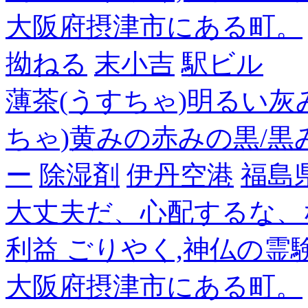
大阪府摂津市にある町。
拗ねる
末小吉
駅ビル
薄茶(うすちゃ)明るい灰
ちゃ)黄みの赤みの黒/黒
ー
除湿剤
伊丹空港
福島
大丈夫だ、心配するな、
利益 ごりやく,神仏の霊
大阪府摂津市にある町。