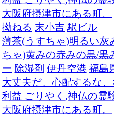
大阪府摂津市にある町。
拗ねる
末小吉
駅ビル
薄茶(うすちゃ)明るい灰
ちゃ)黄みの赤みの黒/黒
ー
除湿剤
伊丹空港
福島
大丈夫だ、心配するな、
利益 ごりやく,神仏の霊
大阪府摂津市にある町。