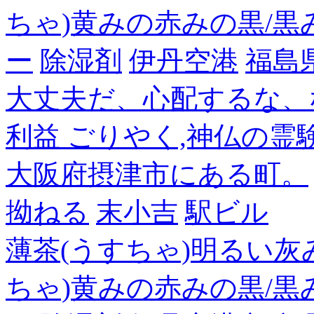
ちゃ)黄みの赤みの黒/黒
ー
除湿剤
伊丹空港
福島
大丈夫だ、心配するな、
利益 ごりやく,神仏の霊
大阪府摂津市にある町。
拗ねる
末小吉
駅ビル
薄茶(うすちゃ)明るい灰
ちゃ)黄みの赤みの黒/黒