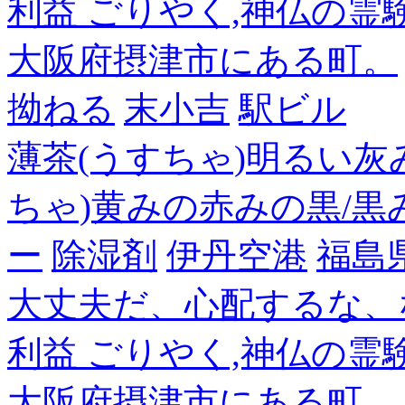
利益 ごりやく,神仏の霊
大阪府摂津市にある町。
拗ねる
末小吉
駅ビル
薄茶(うすちゃ)明るい灰
ちゃ)黄みの赤みの黒/黒
ー
除湿剤
伊丹空港
福島
大丈夫だ、心配するな、
利益 ごりやく,神仏の霊
大阪府摂津市にある町。