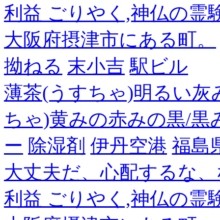
利益 ごりやく,神仏の霊
大阪府摂津市にある町。
拗ねる
末小吉
駅ビル
薄茶(うすちゃ)明るい灰
ちゃ)黄みの赤みの黒/黒
ー
除湿剤
伊丹空港
福島
大丈夫だ、心配するな、
利益 ごりやく,神仏の霊