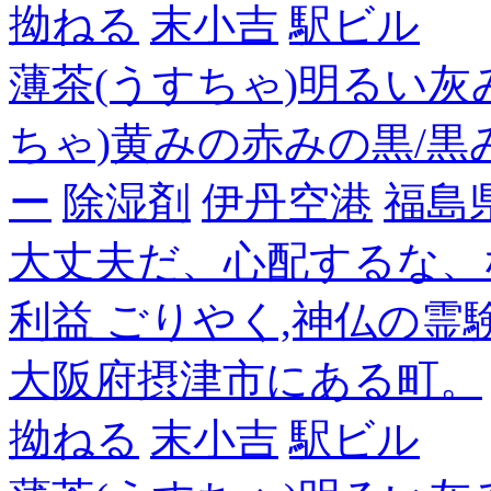
拗ねる
末小吉
駅ビル
薄茶(うすちゃ)明るい灰
ちゃ)黄みの赤みの黒/黒
ー
除湿剤
伊丹空港
福島
大丈夫だ、心配するな、
利益 ごりやく,神仏の霊
大阪府摂津市にある町。
拗ねる
末小吉
駅ビル