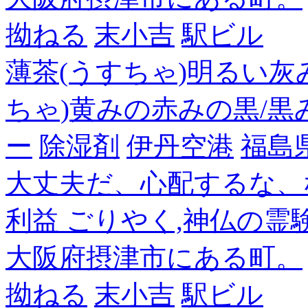
拗ねる
末小吉
駅ビル
薄茶(うすちゃ)明るい灰
ちゃ)黄みの赤みの黒/黒
ー
除湿剤
伊丹空港
福島
大丈夫だ、心配するな、
利益 ごりやく,神仏の霊
大阪府摂津市にある町。
拗ねる
末小吉
駅ビル