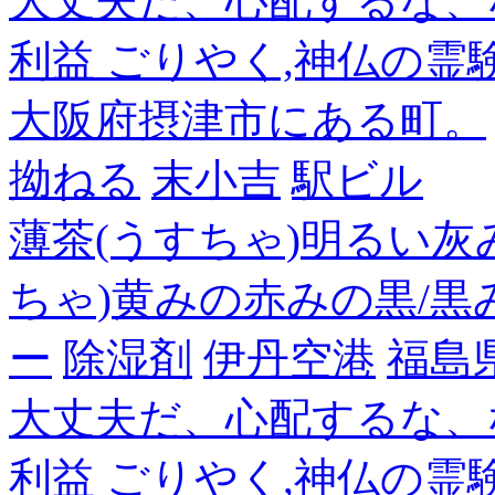
大丈夫だ、心配するな、
利益 ごりやく,神仏の霊
大阪府摂津市にある町。
拗ねる
末小吉
駅ビル
薄茶(うすちゃ)明るい灰
ちゃ)黄みの赤みの黒/黒
ー
除湿剤
伊丹空港
福島
大丈夫だ、心配するな、
利益 ごりやく,神仏の霊