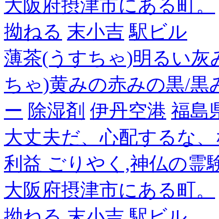
大阪府摂津市にある町。
拗ねる
末小吉
駅ビル
薄茶(うすちゃ)明るい灰
ちゃ)黄みの赤みの黒/黒
ー
除湿剤
伊丹空港
福島
大丈夫だ、心配するな、
利益 ごりやく,神仏の霊
大阪府摂津市にある町。
拗ねる
末小吉
駅ビル