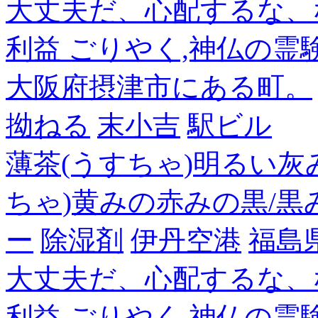
大丈夫だ、心配するな、
利益 ごりやく,神仏の霊
大阪府摂津市にある町。
拗ねる
末小吉
駅ビル
薄茶(うすちゃ)明るい灰
ちゃ)黄みの赤みの黒/黒
ー
除湿剤
伊丹空港
福島
大丈夫だ、心配するな、
利益 ごりやく,神仏の霊