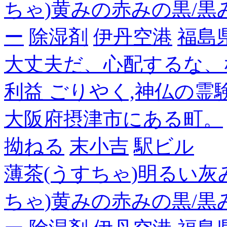
ちゃ)黄みの赤みの黒/黒
ー
除湿剤
伊丹空港
福島
大丈夫だ、心配するな、
利益 ごりやく,神仏の霊
大阪府摂津市にある町。
拗ねる
末小吉
駅ビル
薄茶(うすちゃ)明るい灰
ちゃ)黄みの赤みの黒/黒