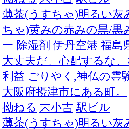
薄茶(うすちゃ)明るい灰
ちゃ)黄みの赤みの黒/黒
ー
除湿剤
伊丹空港
福島
大丈夫だ、心配するな、
利益 ごりやく,神仏の霊
大阪府摂津市にある町。
拗ねる
末小吉
駅ビル
薄茶(うすちゃ)明るい灰