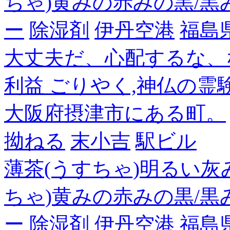
ちゃ)黄みの赤みの黒/黒
ー
除湿剤
伊丹空港
福島
大丈夫だ、心配するな、
利益 ごりやく,神仏の霊
大阪府摂津市にある町。
拗ねる
末小吉
駅ビル
薄茶(うすちゃ)明るい灰
ちゃ)黄みの赤みの黒/黒
ー
除湿剤
伊丹空港
福島