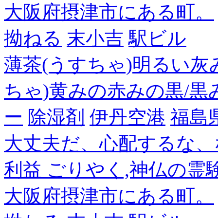
大阪府摂津市にある町。
拗ねる
末小吉
駅ビル
薄茶(うすちゃ)明るい灰
ちゃ)黄みの赤みの黒/黒
ー
除湿剤
伊丹空港
福島
大丈夫だ、心配するな、
利益 ごりやく,神仏の霊
大阪府摂津市にある町。