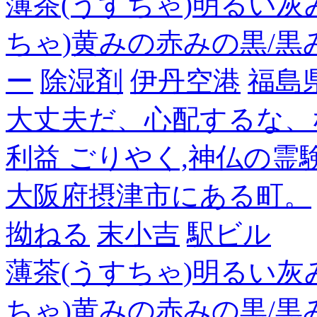
薄茶(うすちゃ)明るい灰
ちゃ)黄みの赤みの黒/黒
ー
除湿剤
伊丹空港
福島
大丈夫だ、心配するな、
利益 ごりやく,神仏の霊
大阪府摂津市にある町。
拗ねる
末小吉
駅ビル
薄茶(うすちゃ)明るい灰
ちゃ)黄みの赤みの黒/黒