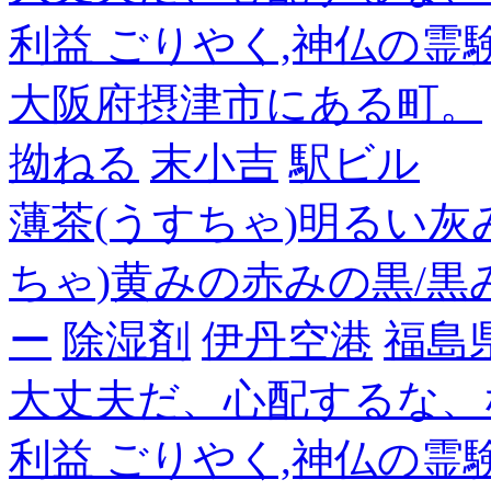
利益 ごりやく,神仏の霊
大阪府摂津市にある町。
拗ねる
末小吉
駅ビル
薄茶(うすちゃ)明るい灰
ちゃ)黄みの赤みの黒/黒
ー
除湿剤
伊丹空港
福島
大丈夫だ、心配するな、
利益 ごりやく,神仏の霊