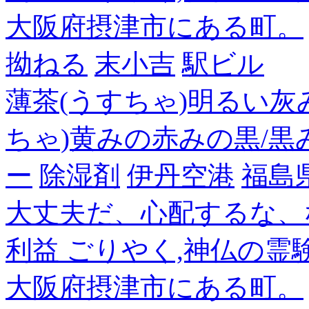
大阪府摂津市にある町。
拗ねる
末小吉
駅ビル
薄茶(うすちゃ)明るい灰
ちゃ)黄みの赤みの黒/黒
ー
除湿剤
伊丹空港
福島
大丈夫だ、心配するな、
利益 ごりやく,神仏の霊
大阪府摂津市にある町。