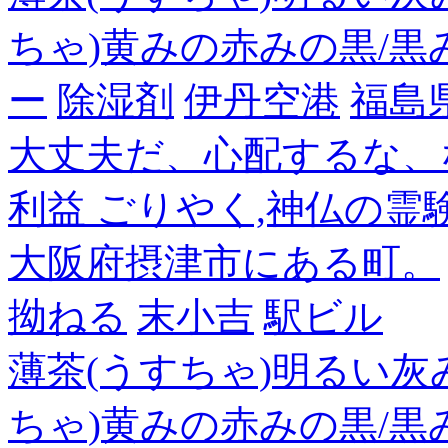
ちゃ)黄みの赤みの黒/黒
ー
除湿剤
伊丹空港
福島
大丈夫だ、心配するな、
利益 ごりやく,神仏の霊
大阪府摂津市にある町。
拗ねる
末小吉
駅ビル
薄茶(うすちゃ)明るい灰
ちゃ)黄みの赤みの黒/黒