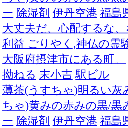
ー
除湿剤
伊丹空港
福島
大丈夫だ、心配するな、
利益 ごりやく,神仏の霊
大阪府摂津市にある町。
拗ねる
末小吉
駅ビル
薄茶(うすちゃ)明るい灰
ちゃ)黄みの赤みの黒/黒
ー
除湿剤
伊丹空港
福島