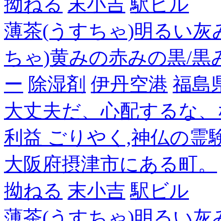
拗ねる
末小吉
駅ビル
薄茶(うすちゃ)明るい灰
ちゃ)黄みの赤みの黒/黒
ー
除湿剤
伊丹空港
福島
大丈夫だ、心配するな、
利益 ごりやく,神仏の霊
大阪府摂津市にある町。
拗ねる
末小吉
駅ビル
薄茶(うすちゃ)明るい灰