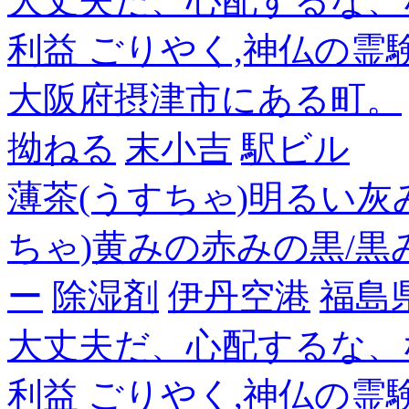
大丈夫だ、心配するな、
利益 ごりやく,神仏の霊
大阪府摂津市にある町。
拗ねる
末小吉
駅ビル
薄茶(うすちゃ)明るい灰
ちゃ)黄みの赤みの黒/黒
ー
除湿剤
伊丹空港
福島
大丈夫だ、心配するな、
利益 ごりやく,神仏の霊