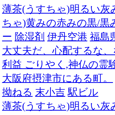
薄茶(うすちゃ)明るい灰
ちゃ)黄みの赤みの黒/黒
ー
除湿剤
伊丹空港
福島
大丈夫だ、心配するな、
利益 ごりやく,神仏の霊
大阪府摂津市にある町。
拗ねる
末小吉
駅ビル
薄茶(うすちゃ)明るい灰