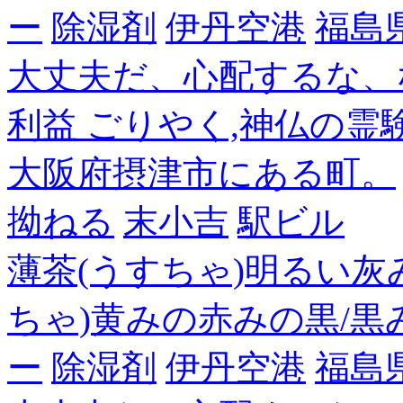
ー
除湿剤
伊丹空港
福島
大丈夫だ、心配するな、
利益 ごりやく,神仏の霊
大阪府摂津市にある町。
拗ねる
末小吉
駅ビル
薄茶(うすちゃ)明るい灰
ちゃ)黄みの赤みの黒/黒
ー
除湿剤
伊丹空港
福島