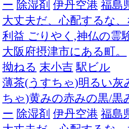
ー
除湿剤
伊丹空港
福島
大丈夫だ、心配するな、
利益 ごりやく,神仏の霊
大阪府摂津市にある町。
拗ねる
末小吉
駅ビル
薄茶(うすちゃ)明るい灰
ちゃ)黄みの赤みの黒/黒
ー
除湿剤
伊丹空港
福島