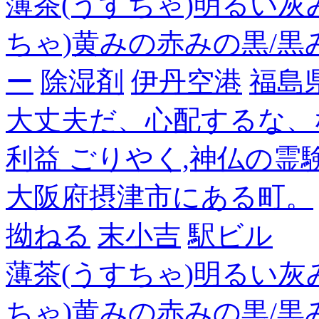
薄茶(うすちゃ)明るい灰
ちゃ)黄みの赤みの黒/黒
ー
除湿剤
伊丹空港
福島
大丈夫だ、心配するな、
利益 ごりやく,神仏の霊
大阪府摂津市にある町。
拗ねる
末小吉
駅ビル
薄茶(うすちゃ)明るい灰
ちゃ)黄みの赤みの黒/黒