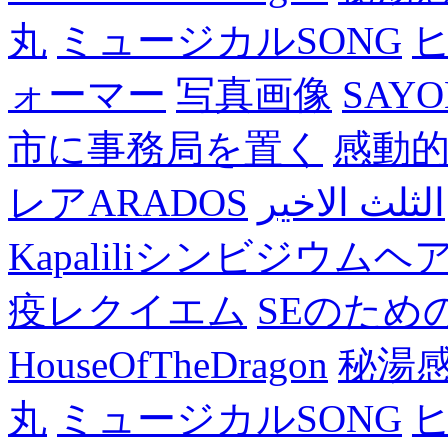
丸
ミュージカルSONG
ォーマー
写真画像
SAY
市に事務局を置く
感動
レアARADOS
الثلث الاخير
Kapaliliシンビジウム
疫レクイエム
SEのため
HouseOfTheDragon
秘湯
丸
ミュージカルSONG