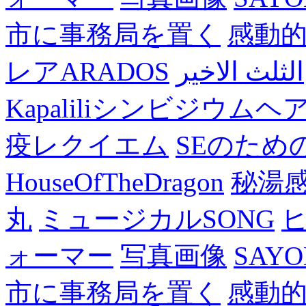
市に事務局を置く
感動
レアARADOS
الثلث الاخير
Kapaliliシンビジウム
疫レクイエム
SEのため
HouseOfTheDragon
秘湯
丸
ミュージカルSONG
ォーマー
写真画像
SAY
市に事務局を置く
感動