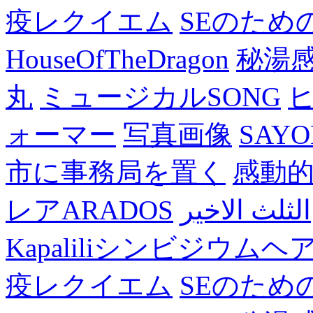
疫レクイエム
SEのため
HouseOfTheDragon
秘湯
丸
ミュージカルSONG
ォーマー
写真画像
SAY
市に事務局を置く
感動
レアARADOS
الثلث الاخير
Kapaliliシンビジウム
疫レクイエム
SEのため