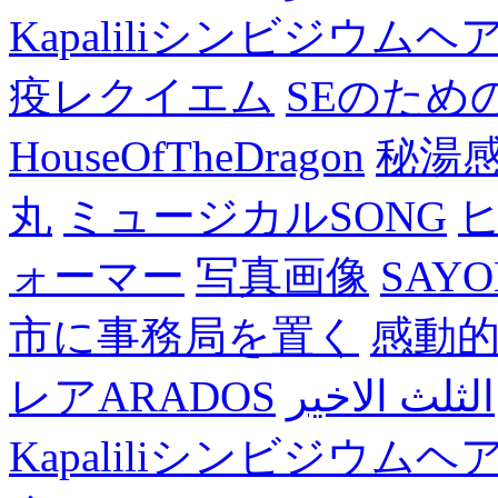
Kapaliliシンビジウム
疫レクイエム
SEのため
HouseOfTheDragon
秘湯
丸
ミュージカルSONG
ォーマー
写真画像
SAY
市に事務局を置く
感動
レアARADOS
الثلث الاخير
Kapaliliシンビジウム