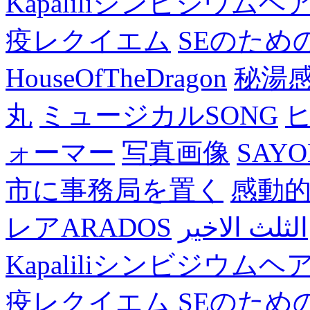
Kapaliliシンビジウム
疫レクイエム
SEのため
HouseOfTheDragon
秘湯
丸
ミュージカルSONG
ォーマー
写真画像
SAY
市に事務局を置く
感動
レアARADOS
الثلث الاخير
Kapaliliシンビジウム
疫レクイエム
SEのため