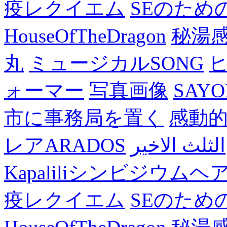
疫レクイエム
SEのため
HouseOfTheDragon
秘湯
丸
ミュージカルSONG
ォーマー
写真画像
SAY
市に事務局を置く
感動
レアARADOS
الثلث الاخير
Kapaliliシンビジウム
疫レクイエム
SEのため