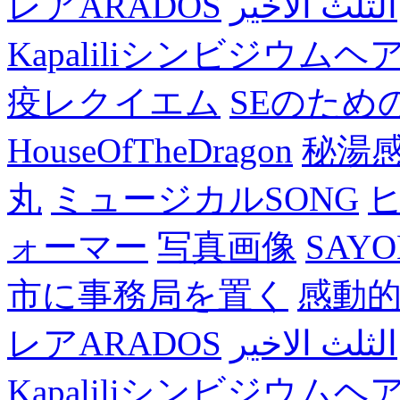
レアARADOS
الثلث الاخير
Kapaliliシンビジウム
疫レクイエム
SEのため
HouseOfTheDragon
秘湯
丸
ミュージカルSONG
ォーマー
写真画像
SAY
市に事務局を置く
感動
レアARADOS
الثلث الاخير
Kapaliliシンビジウム