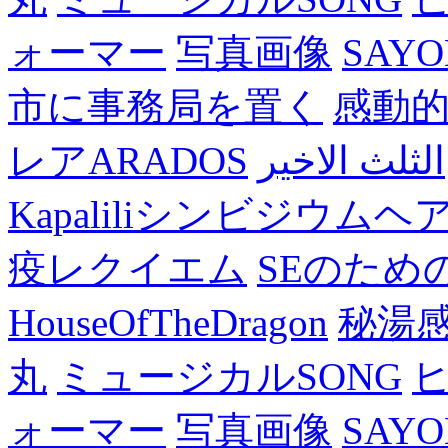
ォーマー
写真画像
SAY
市に事務局を置く
感動
レアARADOS
الثلث الاخير
Kapaliliシンビジウム
疫レクイエム
SEのため
HouseOfTheDragon
秘湯
丸
ミュージカルSONG
ォーマー
写真画像
SAY