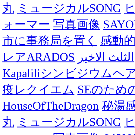
丸
ミュージカルSONG
ォーマー
写真画像
SAY
市に事務局を置く
感動
レアARADOS
الثلث الاخير
Kapaliliシンビジウム
疫レクイエム
SEのため
HouseOfTheDragon
秘湯
丸
ミュージカルSONG