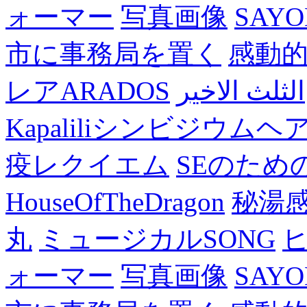
ォーマー
写真画像
SAY
市に事務局を置く
感動
レアARADOS
الثلث الاخير
Kapaliliシンビジウム
疫レクイエム
SEのため
HouseOfTheDragon
秘湯
丸
ミュージカルSONG
ォーマー
写真画像
SAY