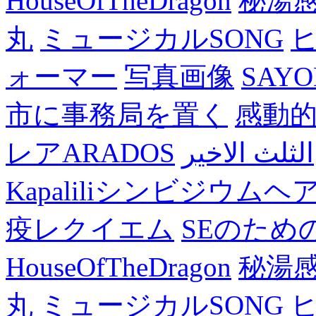
HouseOfTheDragon
秘湯
丸
ミュージカルSONG
ォーマー
写真画像
SAY
市に事務局を置く
感動
レアARADOS
الثلث الاخير
Kapaliliシンビジウム
疫レクイエム
SEのため
HouseOfTheDragon
秘湯
丸
ミュージカルSONG