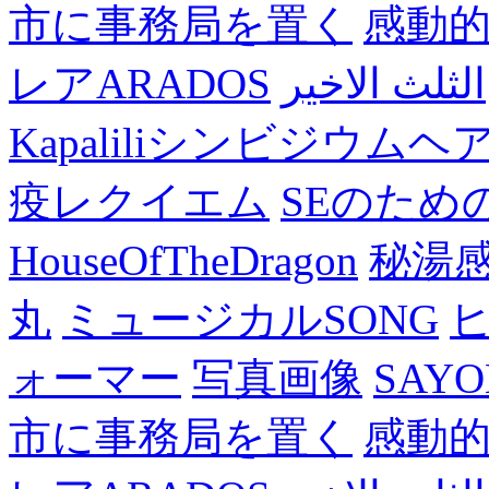
市に事務局を置く
感動
レアARADOS
الثلث الاخير
Kapaliliシンビジウム
疫レクイエム
SEのため
HouseOfTheDragon
秘湯
丸
ミュージカルSONG
ォーマー
写真画像
SAY
市に事務局を置く
感動