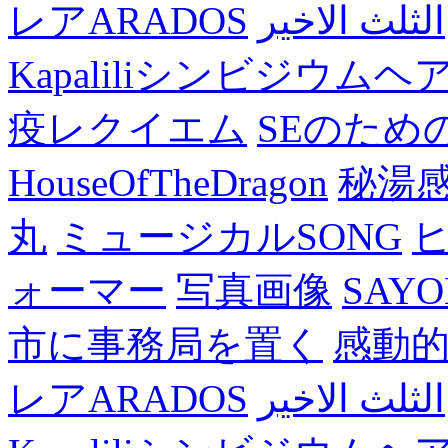
レアARADOS
الثلث الاخير
Kapaliliシンビジウム
疫レクイエム
SEのため
HouseOfTheDragon
秘湯
丸
ミュージカルSONG
ォーマー
写真画像
SAY
市に事務局を置く
感動
レアARADOS
الثلث الاخير