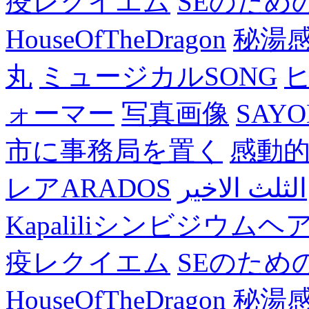
疫レクイエム
SEのため
HouseOfTheDragon
秘湯
丸
ミュージカルSONG
ォーマー
写真画像
SAY
市に事務局を置く
感動
レアARADOS
الثلث الاخير
Kapaliliシンビジウム
疫レクイエム
SEのため
HouseOfTheDragon
秘湯