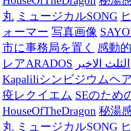
HouseOfTheDragon
秘湯
丸
ミュージカルSONG
ォーマー
写真画像
SAY
市に事務局を置く
感動
レアARADOS
الثلث الاخير
Kapaliliシンビジウム
疫レクイエム
SEのため
HouseOfTheDragon
秘湯
丸
ミュージカルSONG