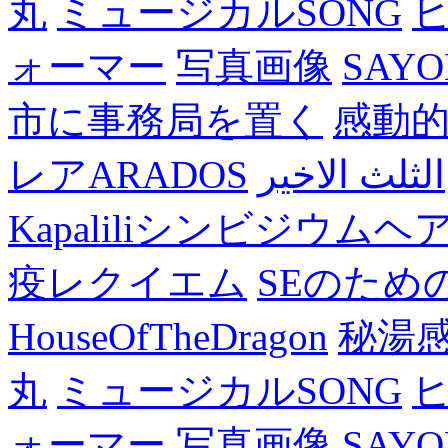
丸
ミュージカルSONG
ォーマー
写真画像
SAY
市に事務局を置く
感動
レアARADOS
الثلث الاخير
Kapaliliシンビジウム
疫レクイエム
SEのため
HouseOfTheDragon
秘湯
丸
ミュージカルSONG
ォーマー
写真画像
SAY