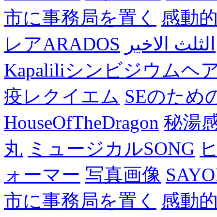
市に事務局を置く
感動
レアARADOS
الثلث الاخير
Kapaliliシンビジウム
疫レクイエム
SEのため
HouseOfTheDragon
秘湯
丸
ミュージカルSONG
ォーマー
写真画像
SAY
市に事務局を置く
感動