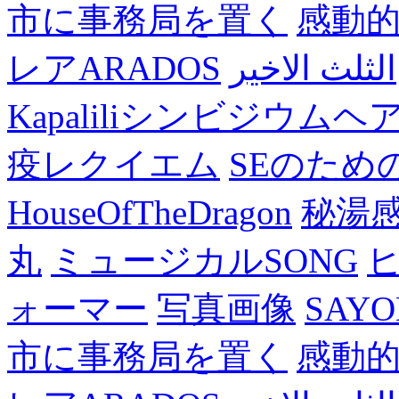
市に事務局を置く
感動
レアARADOS
الثلث الاخير
Kapaliliシンビジウム
疫レクイエム
SEのため
HouseOfTheDragon
秘湯
丸
ミュージカルSONG
ォーマー
写真画像
SAY
市に事務局を置く
感動