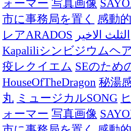
ォーマー
写真画像
SAY
市に事務局を置く
感動
レアARADOS
الثلث الاخير
Kapaliliシンビジウム
疫レクイエム
SEのため
HouseOfTheDragon
秘湯
丸
ミュージカルSONG
ォーマー
写真画像
SAY
市に事務局を置く
感動