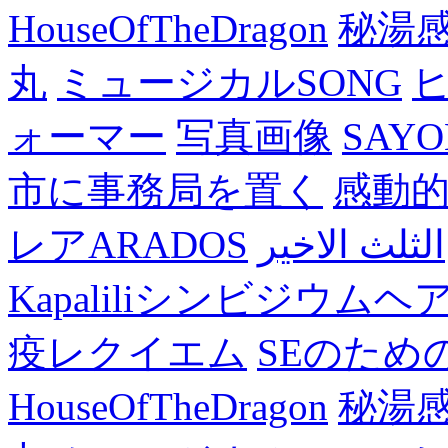
HouseOfTheDragon
秘湯
丸
ミュージカルSONG
ォーマー
写真画像
SAY
市に事務局を置く
感動
レアARADOS
الثلث الاخير
Kapaliliシンビジウム
疫レクイエム
SEのため
HouseOfTheDragon
秘湯