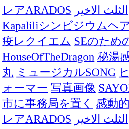
レアARADOS
الثلث الاخير
Kapaliliシンビジウム
疫レクイエム
SEのため
HouseOfTheDragon
秘湯
丸
ミュージカルSONG
ォーマー
写真画像
SAY
市に事務局を置く
感動
レアARADOS
الثلث الاخير