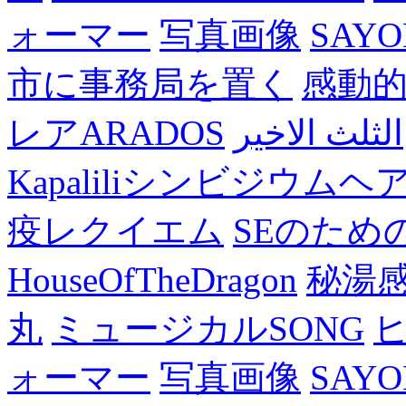
ォーマー
写真画像
SAY
市に事務局を置く
感動
レアARADOS
الثلث الاخير
Kapaliliシンビジウム
疫レクイエム
SEのため
HouseOfTheDragon
秘湯
丸
ミュージカルSONG
ォーマー
写真画像
SAY