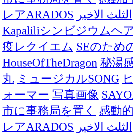
レアARADOS
الثلث الاخير
Kapaliliシンビジウム
疫レクイエム
SEのため
HouseOfTheDragon
秘湯
丸
ミュージカルSONG
ォーマー
写真画像
SAY
市に事務局を置く
感動
レアARADOS
الثلث الاخير