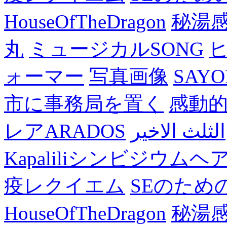
HouseOfTheDragon
秘湯
丸
ミュージカルSONG
ォーマー
写真画像
SAY
市に事務局を置く
感動
レアARADOS
الثلث الاخير
Kapaliliシンビジウム
疫レクイエム
SEのため
HouseOfTheDragon
秘湯