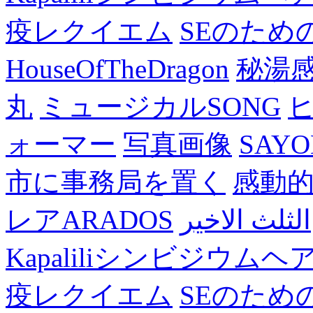
疫レクイエム
SEのため
HouseOfTheDragon
秘湯
丸
ミュージカルSONG
ォーマー
写真画像
SAY
市に事務局を置く
感動
レアARADOS
الثلث الاخير
Kapaliliシンビジウム
疫レクイエム
SEのため