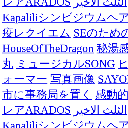
レアARADOS
الثلث الاخير
Kapaliliシンビジウム
疫レクイエム
SEのため
HouseOfTheDragon
秘湯
丸
ミュージカルSONG
ォーマー
写真画像
SAY
市に事務局を置く
感動
レアARADOS
الثلث الاخير
Kapaliliシンビジウム