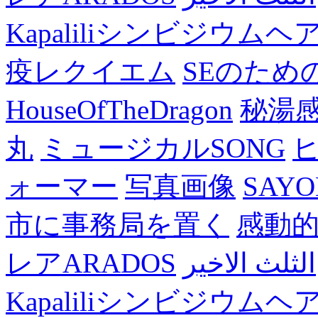
Kapaliliシンビジウム
疫レクイエム
SEのため
HouseOfTheDragon
秘湯
丸
ミュージカルSONG
ォーマー
写真画像
SAY
市に事務局を置く
感動
レアARADOS
الثلث الاخير
Kapaliliシンビジウム