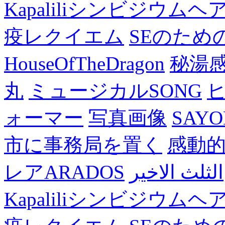
Kapaliliシンビジウム
疫レクイエム
SEのため
HouseOfTheDragon
秘湯
丸
ミュージカルSONG
ォーマー
写真画像
SAY
市に事務局を置く
感動
レアARADOS
الثلث الاخير
Kapaliliシンビジウム