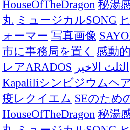
HouseOfTheDragon
秘湯
丸
ミュージカルSONG
ォーマー
写真画像
SAY
市に事務局を置く
感動
レアARADOS
الثلث الاخير
Kapaliliシンビジウム
疫レクイエム
SEのため
HouseOfTheDragon
秘湯
丸
ミュージカルSONG