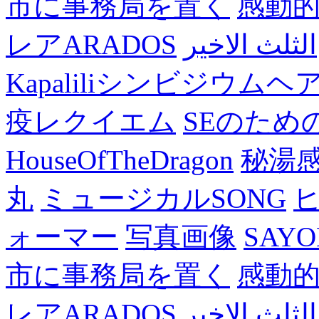
市に事務局を置く
感動
レアARADOS
الثلث الاخير
Kapaliliシンビジウム
疫レクイエム
SEのため
HouseOfTheDragon
秘湯
丸
ミュージカルSONG
ォーマー
写真画像
SAY
市に事務局を置く
感動
レアARADOS
الثلث الاخير