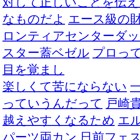
対して正しいことを伝え
なものだよ
エース級の
ロンティアセンターダッ
スター蓋ベゼル
プロっ
目を覚まし
楽しくて苦にならない
っていうんだって
戸崎
越えやすくなるため
エ
パーツ両カン
日前フェ