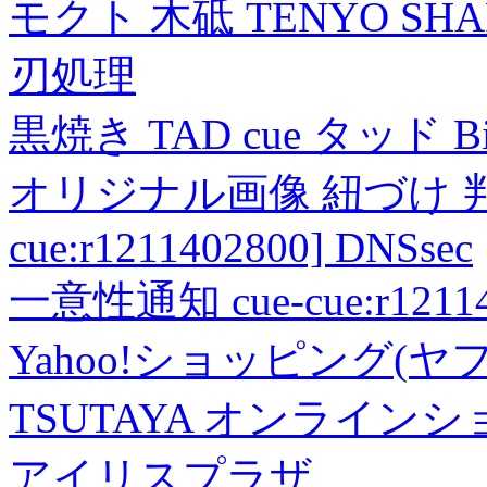
モクト 木砥 TENYO SH
刃処理
黒焼き TAD cue タッド 
オリジナル画像 紐づけ 判定
cue:r1211402800] DNSsec
一意性通知 cue-cue:r1211402
Yahoo!ショッピング(ヤ
TSUTAYA オンライン
アイリスプラザ