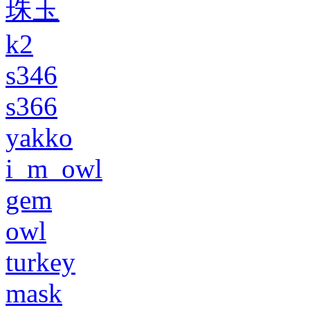
珠玉
k2
s346
s366
yakko
i_m_owl
gem
owl
turkey
mask