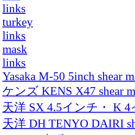
links
turkey
links
mask
links
Yasaka M-50 5inch shear m
ケンズ KENS X47 shear mad
天洋 SX 4.5インチ・ K 
天洋 DH TENYO DAIRI shea