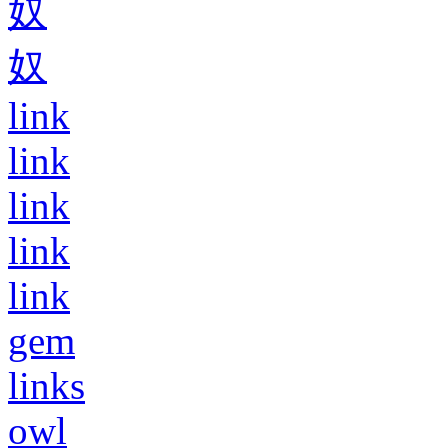
奴
奴
link
link
link
link
link
gem
links
owl