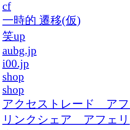
cf
一時的 遷移(仮)
笑up
aubg.jp
i00.jp
shop
shop
アクセストレード アフ
リンクシェア アフェリ