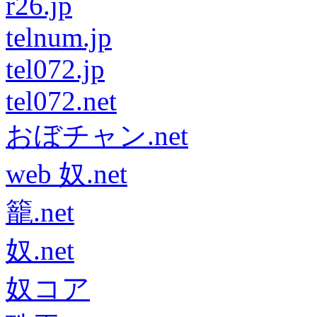
r26.jp
telnum.jp
tel072.jp
tel072.net
おぼチャン.net
web 奴.net
籠.net
奴.net
奴コア