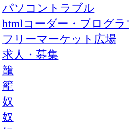
パソコントラブル
htmlコーダー・プログラマー・f
フリーマーケット広場
求人・募集
籠
籠
奴
奴