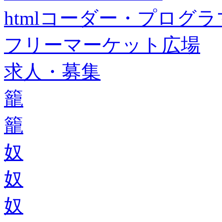
htmlコーダー・プログラマー・f
フリーマーケット広場
求人・募集
籠
籠
奴
奴
奴