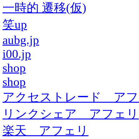
一時的 遷移(仮)
笑up
aubg.jp
i00.jp
shop
shop
アクセストレード アフ
リンクシェア アフェリ
楽天 アフェリ