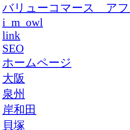
バリューコマース アフ
i_m_owl
link
SEO
ホームページ
大阪
泉州
岸和田
貝塚