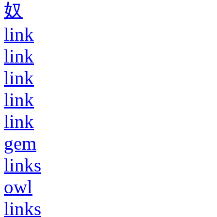
奴
link
link
link
link
link
gem
links
owl
links